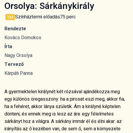
Orsolya: Sárkánykirály
Színháztermi előadás
75 perc
14+
Rendezte
Kovács Domokos
Írta
Nagy Orsolya
Tervező
Kárpáti Panna
A gyermektelen királynét két rózsával ajándékozza meg
egy különös öregasszony: ha a pirosat eszi meg, akkor fia,
ha a fehéret, akkor lánya születik. Ám a királyné képtelen
dönteni, és ennek meg is lesz az ára: egy félelmetes
sárkányt hoz a világra. A sárkány immár él és élni akar: az
irányítás az ő kezében van, de sem ő, sem a környezete