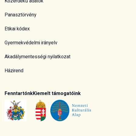
Közérdekű adatok
Panasztörvény
Etikai kódex
Gyermekvédelmi irányelv
Akadálymentességi nyilatkozat
Házirend
Fenntartónk
Kiemelt támogatóink