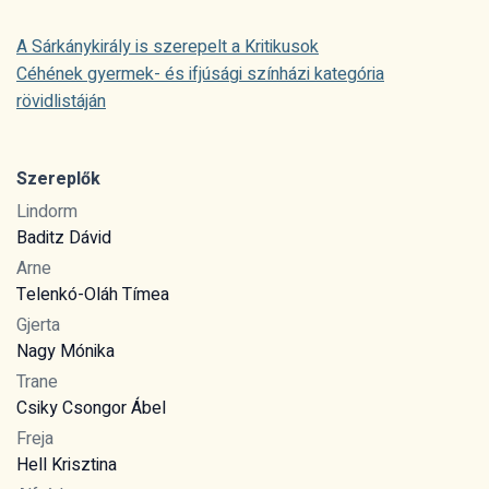
A Sárkánykirály is szerepelt a Kritikusok
Céhének gyermek- és ifjúsági színházi kategória
rövidlistáján
Szereplők
Lindorm
Baditz Dávid
Arne
Telenkó-Oláh Tímea
Gjerta
Nagy Mónika
Trane
Csiky Csongor Ábel
Freja
Hell Krisztina