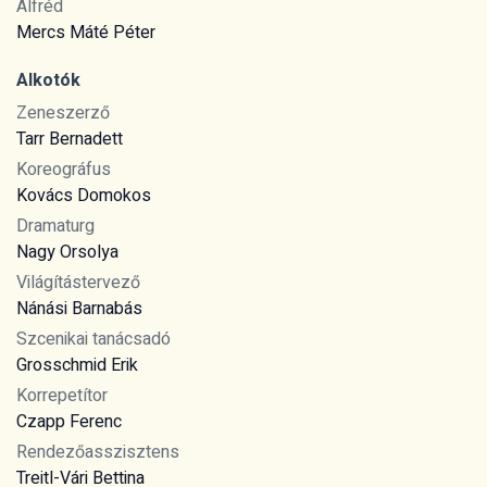
Alfréd
Mercs Máté Péter
Alkotók
Zeneszerző
Tarr Bernadett
Koreográfus
Kovács Domokos
Dramaturg
Nagy Orsolya
Világítástervező
Nánási Barnabás
Szcenikai tanácsadó
Grosschmid Erik
Korrepetítor
Czapp Ferenc
Rendezőasszisztens
Treitl-Vári Bettina