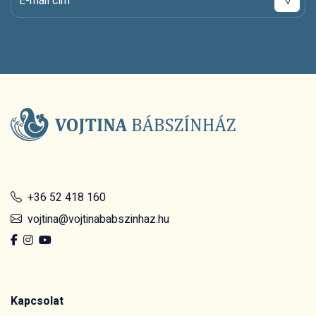
E-mail cím
+36 52 418 160
vojtina@vojtinababszinhaz.hu
Kapcsolat