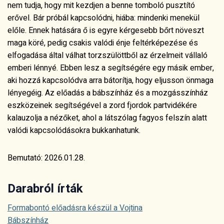
nem tudja, hogy mit kezdjen a benne tomboló pusztító
erővel. Bár próbál kapcsolódni, hiába: mindenki menekül
előle. Ennek hatására ő is egyre kérgesebb bőrt növeszt
maga köré, pedig csakis valódi énje feltérképezése és
elfogadása által válhat torzszülöttből az érzelmeit vállaló
emberi lénnyé. Ebben lesz a segítségére egy másik ember,
aki hozzá kapcsolódva arra bátorítja, hogy eljusson önmaga
lényegéig. Az előadás a bábszínház és a mozgásszínház
eszközeinek segítségével a zord fjordok partvidékére
kalauzolja a nézőket, ahol a látszólag fagyos felszín alatt
valódi kapcsolódásokra bukkanhatunk.
Bemutató: 2026.01.28.
Darabról írták
Formabontó előadásra készül a Vojtina
Bábszínház