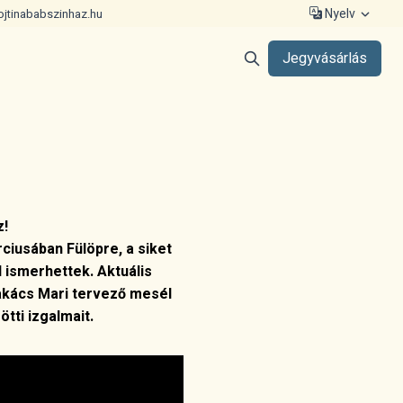
Nyelv
ojtinababszinhaz.hu
Jegyvásárlás
z!
ciusában Fülöpre, a siket
 ismerhettek. Aktuális
akács Mari tervező mesél
tti izgalmait.