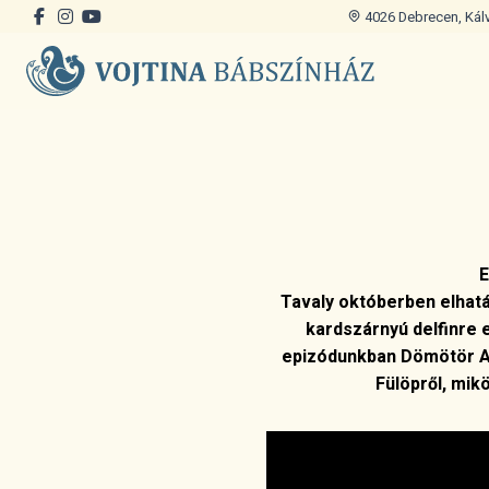
4026 Debrecen, Kálvi
E
Tavaly októberben elhatá
kardszárnyú delfinre e
epizódunkban Dömötör An
Fülöpről, mik