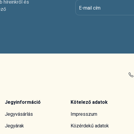
b híreinkről és
E-mail cím
ező
Jegyinformáció
Kötelező adatok
Jegyvásárlás
Impresszum
Jegyárak
Közérdekű adatok