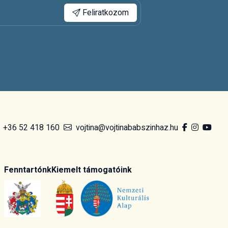
Feliratkozom
+36 52 418 160
vojtina@vojtinababszinhaz.hu
Fenntartónk
Kiemelt támogatóink