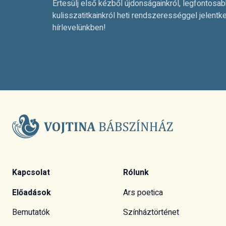
Értesülj első kézből újdonságainkról, legfontosab
kulisszatitkainkról heti rendszerességgel jelentk
hírlevelünkben!
Kapcsolat
Rólunk
Előadások
Ars poetica
Bemutatók
Színháztörténet