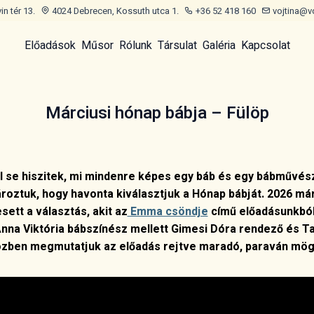
n tér 13.
4024 Debrecen, Kossuth utca 1.
+36 52 418 160
vojtina@v
Előadások
Műsor
Rólunk
Társulat
Galéria
Kapcsolat
Márciusi hónap bábja – Fülöp
l se hiszitek, mi mindenre képes egy báb és egy bábművés
roztuk, hogy havonta kiválasztjuk a Hónap bábját. 2026 már
sett a választás, akit az
Emma csöndje
című előadásunkból
na Viktória bábszínész mellett Gimesi Dóra rendező és T
özben megmutatjuk az előadás rejtve maradó, paraván mögö