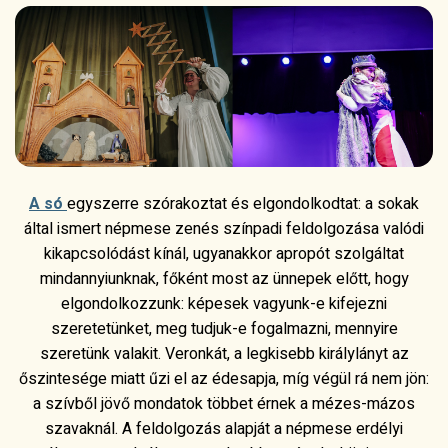
A só
egyszerre szórakoztat és elgondolkodtat: a sokak
által ismert népmese zenés színpadi feldolgozása valódi
kikapcsolódást kínál, ugyanakkor apropót szolgáltat
mindannyiunknak, főként most az ünnepek előtt, hogy
elgondolkozzunk: képesek vagyunk-e kifejezni
szeretetünket, meg tudjuk-e fogalmazni, mennyire
szeretünk valakit. Veronkát, a legkisebb királylányt az
őszintesége miatt űzi el az édesapja, míg végül rá nem jön:
a szívből jövő mondatok többet érnek a mézes-mázos
szavaknál. A feldolgozás alapját a népmese erdélyi