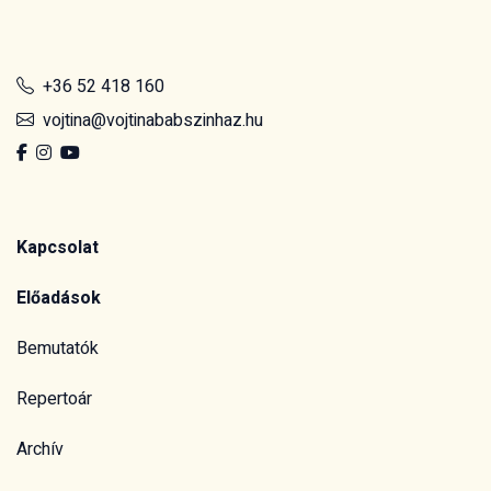
+36 52 418 160
vojtina@vojtinababszinhaz.hu
Kapcsolat
Előadások
Bemutatók
Repertoár
Archív