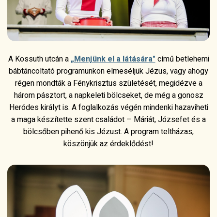
A Kossuth utcán a
„Menjünk el a látására"
című betlehemi
bábtáncoltató programunkon elmeséljük Jézus, vagy ahogy
régen mondták a Fénykrisztus születését, megidézve a
három pásztort, a napkeleti bölcseket, de még a gonosz
Heródes királyt is. A foglalkozás végén mindenki hazaviheti
a maga készítette szent családot – Máriát, Józsefet és a
bölcsőben pihenő kis Jézust. A program teltházas,
köszönjük az érdeklődést!