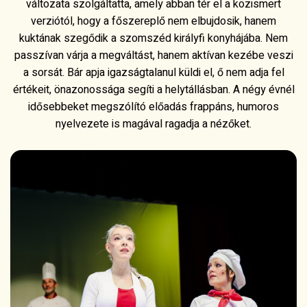
változata szolgáltatta, amely abban tér el a közismert
verziótól, hogy a főszereplő nem elbujdosik, hanem
kuktának szegődik a szomszéd királyfi konyhájába. Nem
passzívan várja a megváltást, hanem aktívan kezébe veszi
a sorsát. Bár apja igazságtalanul küldi el, ő nem adja fel
értékeit, önazonossága segíti a helytállásban. A négy évnél
idősebbeket megszólító előadás frappáns, humoros
nyelvezete is magával ragadja a nézőket.