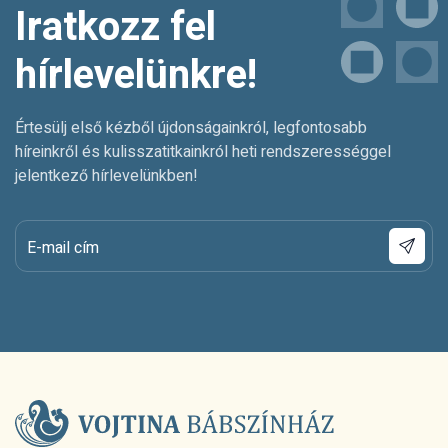
Iratkozz fel
hírlevelünkre!
Értesülj első kézből újdonságainkról, legfontosabb
híreinkről és kulisszatitkainkról heti rendszerességgel
jelentkező hírlevelünkben!
E-mail cím