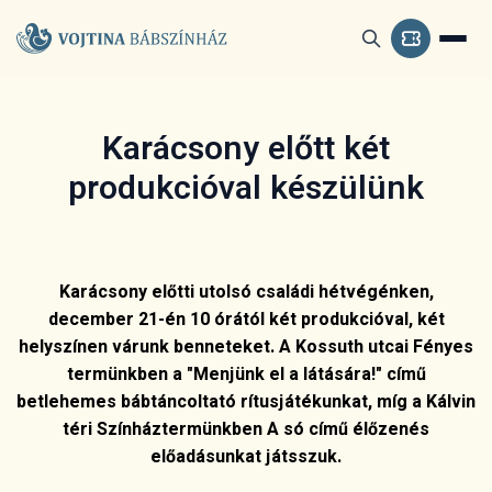
Karácsony előtt két
produkcióval készülünk
Karácsony előtti utolsó családi hétvégénken,
december 21-én 10 órától két produkcióval, két
helyszínen várunk benneteket. A Kossuth utcai Fényes
termünkben a "Menjünk el a látására!" című
betlehemes bábtáncoltató rítusjátékunkat, míg a Kálvin
téri Színháztermünkben A só című élőzenés
előadásunkat játsszuk.