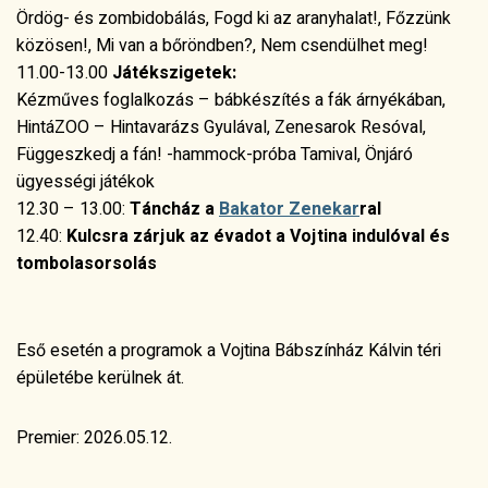
Ördög- és zombidobálás, Fogd ki az aranyhalat!, Főzzünk
közösen!, Mi van a bőröndben?, Nem csendülhet meg!
11.00-13.00
Játékszigetek:
Kézműves foglalkozás – bábkészítés a fák árnyékában,
HintáZOO – Hintavarázs Gyulával, Zenesarok Resóval,
Függeszkedj a fán! -hammock-próba Tamival, Önjáró
ügyességi játékok
12.30 – 13.00:
Táncház a
Bakator Zenekar
ral
12.40:
Kulcsra zárjuk az évadot a Vojtina indulóval és
tombolasorsolás
Eső esetén a programok a Vojtina Bábszínház Kálvin téri
épületébe kerülnek át.
Premier: 2026.05.12.