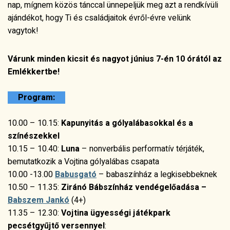
nap, mígnem közös tánccal ünnepeljük meg azt a rendkívüli
ajándékot, hogy Ti és családjaitok évről-évre velünk
vagytok!
Várunk minden kicsit és nagyot június 7-én 10 órától az
Emlékkertbe!
Program:
10.00 – 10.15:
Kapunyitás a gólyalábasokkal és a
színészekkel
10.15 – 10.40:
Luna
– nonverbális performatív térjáték,
bemutatkozik a Vojtina gólyalábas csapata
10.00 -13.00
Babusgató
– babaszínház a legkisebbeknek
10.50 – 11.35:
Ziránó Bábszínház vendégelőadása –
Babszem Jankó
(4+)
11.35 – 12.30:
Vojtina ügyességi játékpark
pecsétgyűjtő versennyel
: