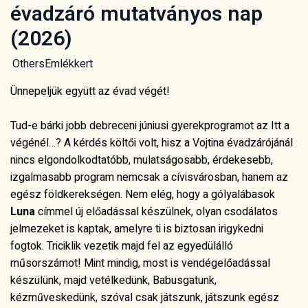
évadzáró mutatványos nap
(2026)
Others
Emlékkert
Ünnepeljük együtt az évad végét!
Tud-e bárki jobb debreceni júniusi gyerekprogramot az Itt a
végénél…? A kérdés költői volt, hisz a Vojtina évadzárójánál
nincs elgondolkodtatóbb, mulatságosabb, érdekesebb,
izgalmasabb program nemcsak a cívisvárosban, hanem az
egész földkerekségen. Nem elég, hogy a gólyalábasok
Luna
címmel új előadással készülnek, olyan csodálatos
jelmezeket is kaptak, amelyre ti is biztosan irigykedni
fogtok. Triciklik vezetik majd fel az egyedülálló
műsorszámot! Mint mindig, most is vendégelőadással
készülünk, majd vetélkedünk, Babusgatunk,
kézműveskedünk, szóval csak játszunk, játszunk egész