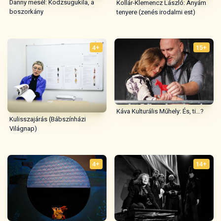
Danny mesél: Kodzsugukila, a
Kollár-Klemencz László: Anyám
boszorkány
tenyere (zenés irodalmi est)
4+
15+
Káva Kulturális Műhely: És, ti…?
Kulisszajárás (Bábszínházi
Világnap)
4+
14+