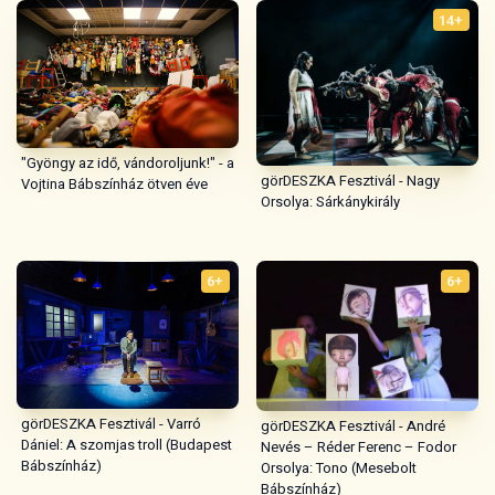
14+
"Gyöngy az idő, vándoroljunk!" - a
görDESZKA Fesztivál - Nagy
Vojtina Bábszínház ötven éve
Orsolya: Sárkánykirály
6+
6+
görDESZKA Fesztivál - Varró
görDESZKA Fesztivál - André
Dániel: A szomjas troll (Budapest
Nevés – Réder Ferenc – Fodor
Bábszínház)
Orsolya: Tono (Mesebolt
Bábszínház)