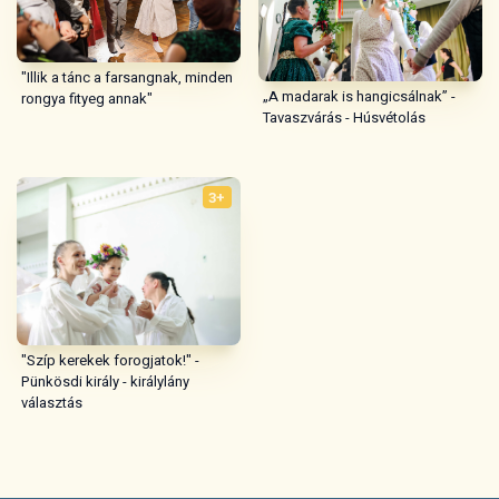
"Illik a tánc a farsangnak, minden
„A madarak is hangicsálnak” -
rongya fityeg annak"
Tavaszvárás - Húsvétolás
3+
"Szíp kerekek forogjatok!" -
Pünkösdi király - királylány
választás