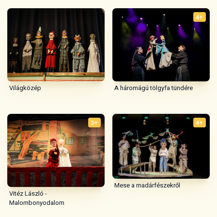
4+
A háromágú tölgyfa tündére
Világközép
3+
4+
Mese a madárfészekről
Vitéz László -
Malombonyodalom