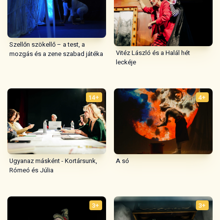
Szellőn szökellő – a test, a
Vitéz László és a Halál hét
mozgás és a zene szabad játéka
leckéje
14+
4+
A só
Ugyanaz másként - Kortársunk,
Rómeó és Júlia
3+
3+