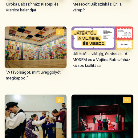
Ciróka Bábszínház: Kispipi és
Mesebolt Bábszínház: Én, a
Kisréce kalandjai
vámpír
3+
Játéktól a világig, és vissza - A
MODEM és a Vojtina Bábszínház
közös kiállítása
"A távolságot, mint üveggolyót,
megkapod!"
3+
4+