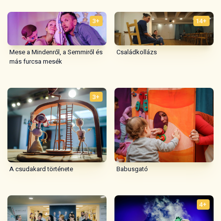
3+
14+
Mese a Mindenről, a Semmiről és
Családkollázs
más furcsa mesék
3+
A csudakard története
Babusgató
4+