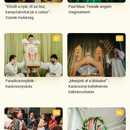
"Elmúlt a nyár, itt az ősz,
Paul Maar: Tessék engem
kampósbottal jár a csősz" -
megmenteni!
Szüreti mulatság
3+
3+
„Menjünk el a látására!” -
Paradicsomjáték -
Karácsonyi betlehemes
Karácsonyvárás
bábtáncoltatás
3+
3+