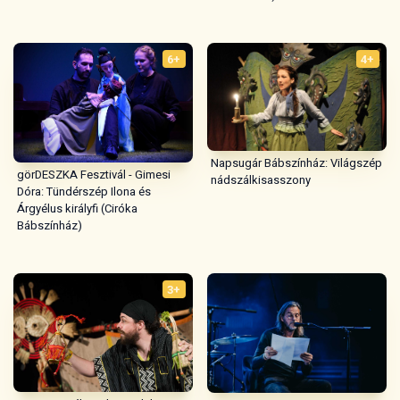
6+
4+
Napsugár Bábszínház: Világszép
görDESZKA Fesztivál - Gimesi
nádszálkisasszony
Dóra: Tündérszép Ilona és
Árgyélus királyfi (Ciróka
Bábszínház)
3+