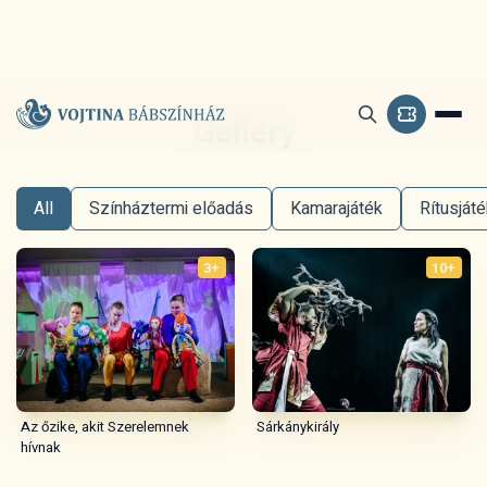
Gallery
All
Színháztermi előadás
Kamarajáték
Rítusját
3+
10+
Az őzike, akit Szerelemnek
Sárkánykirály
hívnak