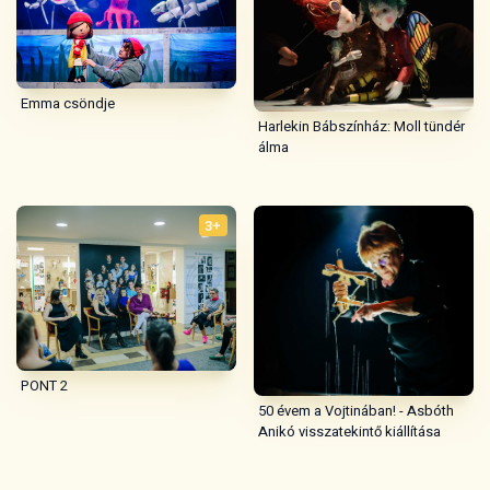
Emma csöndje
Harlekin Bábszínház: Moll tündér
álma
3+
PONT 2
50 évem a Vojtinában! - Asbóth
Anikó visszatekintő kiállítása