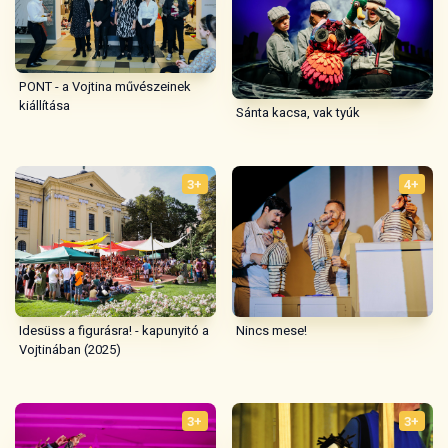
PONT - a Vojtina művészeinek
kiállítása
Sánta kacsa, vak tyúk
3+
4+
Idesüss a figurásra! - kapunyitó a
Nincs mese!
Vojtinában (2025)
3+
3+