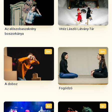
Az előszobaszekrény
Vitéz László Látvány-Tár
boszorkánya
3m
3m
A doboz
Fogódzó
6+
3+