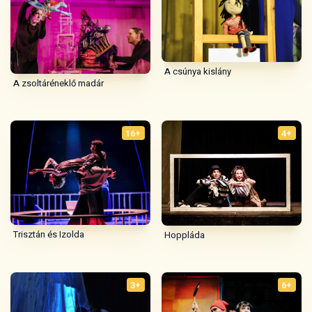
A csúnya kislány
A zsoltáréneklő madár
16+
4+
Trisztán és Izolda
Hoppláda
3+
6+